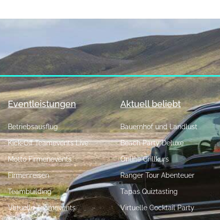
Eventleistungen
Aktuell beliebt
Betriebsausflug
Bauernhof und Landlust
Kick-Off Teamevents Live
Beach Party Deluxe
Motto Firmenevents
Online Grillkurs
Firmenreisen
Ranger Tour Abenteuer
Teambuilding
Tapas Quiztasting
Virtuelle Teamevents
Virtuelle Cocktail Party