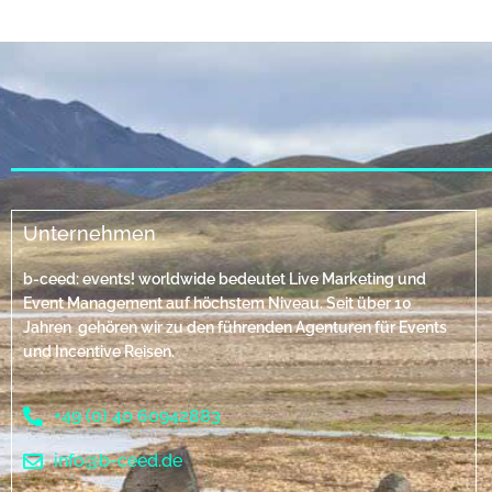
Unternehmen
b-ceed: events! worldwide bedeutet Live Marketing und
Event Management auf höchstem Niveau. Seit über 10
Jahren gehören wir zu den führenden Agenturen für Events
und Incentive Reisen.
+49 (0) 40 60942883
info@b-ceed.de