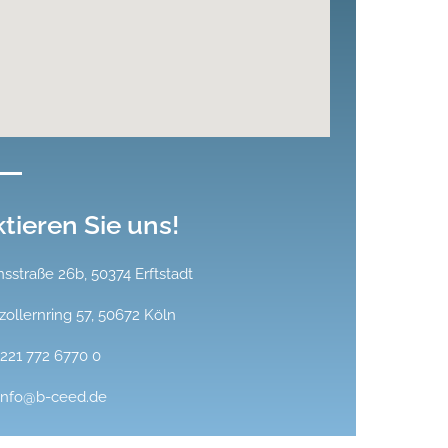
tieren Sie uns!
sstraße 26b, 50374 Erftstadt
ollernring 57, 50672 Köln
 221 772 6770 0
 info@b-ceed.de