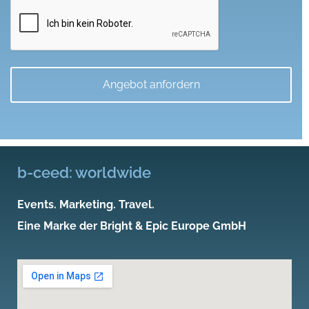
machen
b-ceed: worldwide
Events. Marketing. Travel.
Eine Marke der Bright & Epic Europe GmbH