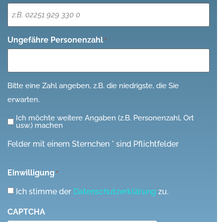
Ungefähre Personenzahl
*
Bitte eine Zahl angeben, z.B. die niedrigste, die Sie
erwarten.
Ich möchte weitere Angaben (z.B. Personenzahl, Ort
Ich
usw.) machen
möchte
Felder mit einem Sternchen * sind Pflichtfelder
weitere
Angaben
Einwilligung
*
(z.B.
Personenzahl,
Ich stimme der
Datenschutzerklärung
zu.
Ort
CAPTCHA
usw.)