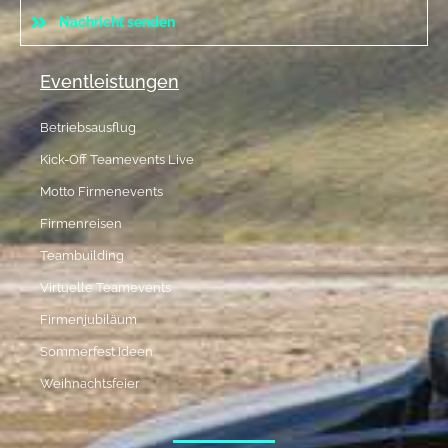
Nachricht senden
Eventleistungen
Betriebsausflug
Kick-Off Teamevents Live
Motto Firmenevents
Firmenreisen
Teambuilding
Virtuelle Teamevents
Firmenjubiläum
Sommerfest Ideen
Weihnachtsfeier