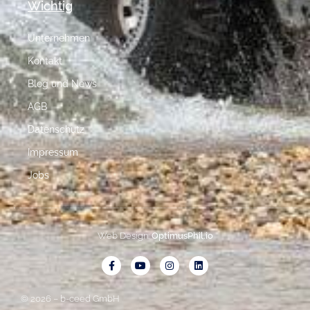
Wichtig
Unternehmen
Kontakt
Blog und News
AGB
Datenschutz
Impressum
Jobs
Web Design:
OptimusPhil.io
© 2026 – b-ceed GmbH