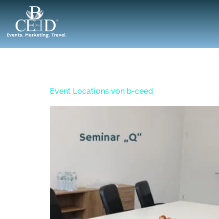
Tag:
20. April 2018
Event Locations von b-ceed