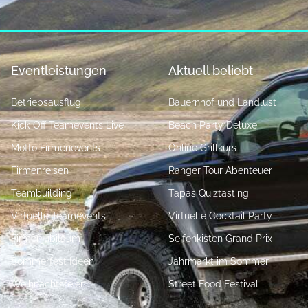
Eventleistungen
Aktuell beliebt
Betriebsausflug
Bauernhof und Landlust
Kick-Off Teamevents Live
Beach Party Deluxe
Motto Firmenevents
Online Grillkurs
Firmenreisen
Ranger Tour Abenteuer
Teambuilding
Tapas Quiztasting
Virtuelle Teamevents
Virtuelle Cocktail Party
Firmenjubiläum
Seifenkisten Grand Prix
Sommerfest Ideen
Jahrmarkt im Sommer
Weihnachtsfeier
Street Food Festival