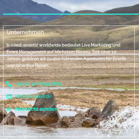
Unternehmen
b-ceed: events! worldwide bedeutet Live Marketing und
Event Management auf höchstem Niveau. Seit über 10
Jahren gehören wir zu den führenden Agenturen für Events
und Incentive Reisen.
+49 (0) 40 60942883
info@b-ceed.de
Nachricht senden