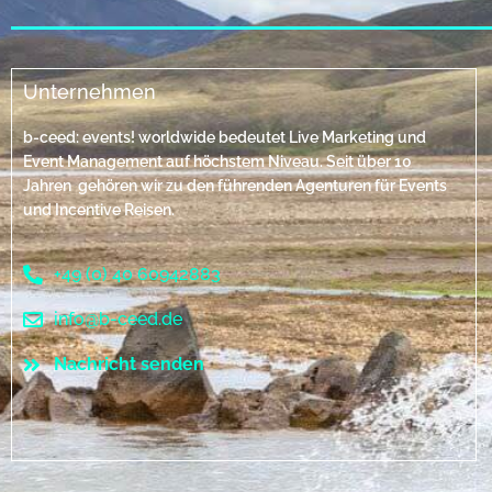
Unternehmen
b-ceed: events! worldwide bedeutet Live Marketing und
Event Management auf höchstem Niveau. Seit über 10
Jahren gehören wir zu den führenden Agenturen für Events
und Incentive Reisen.
+49 (0) 40 60942883
info@b-ceed.de
Nachricht senden