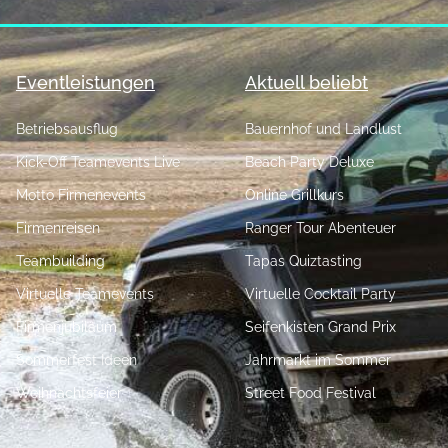
Eventleistungen
Aktuell beliebt
Betriebsausflug
Bauernhof und Landlust
Kick-Off Teamevents Live
Beach Party Deluxe
Motto Firmenevents
Online Grillkurs
Firmenreisen
Ranger Tour Abenteuer
Teambuilding
Tapas Quiztasting
Virtuelle Teamevents
Virtuelle Cocktail Party
Firmenjubiläum
Seifenkisten Grand Prix
Sommerfest Ideen
Jahrmarkt im Sommer
Weihnachtsfeier
Street Food Festival