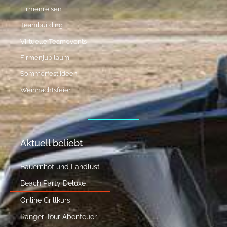
Firmenreisen
Teambuilding
Virtuelle Teamevents
Firmenjubiläum
Sommerfest Ideen
Weihnachtsfeier
Aktuell beliebt
Bauernhof und Landlust
Beach Party Deluxe
Online Grillkurs
Ranger Tour Abenteuer