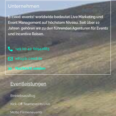
Unternehmen
b-ceed: events! worldwide bedeutet Live Marketing und
Event Management auf höchstem Niveau. Seit über 10
Jahren gehören wir zu den führenden Agenturen für Events
und Incentive Reisen.
+49 (0) 40 60942883
info@b-ceed.de
Nachricht senden
Eventleistungen
Betriebsausflug
Kick-Off Teamevents Live
Motto Firmenevents