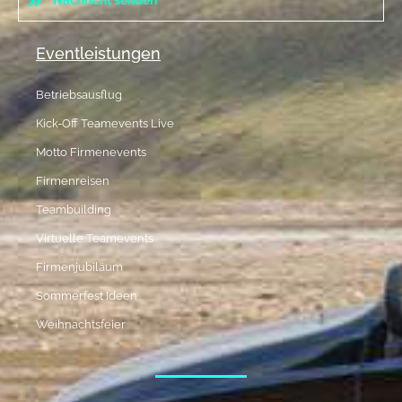
Nachricht senden
Eventleistungen
Betriebsausflug
Kick-Off Teamevents Live
Motto Firmenevents
Firmenreisen
Teambuilding
Virtuelle Teamevents
Firmenjubiläum
Sommerfest Ideen
Weihnachtsfeier