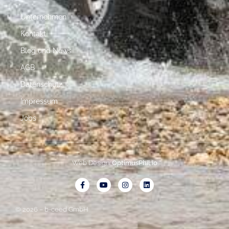
Unternehmen
Kontakt
Blog und News
AGB
Datenschutz
Impressum
Jobs
Web Design:
OptimusPhil.io
© 2026 – b-ceed GmbH