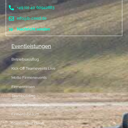
+49 (0) 40 60942883
info@b-ceed.de
Nachricht senden
Eventleistungen
Betriebsausflug
Kick-Off Teamevents Live
Motto Firmenevents
Firmenreisen
Teambuilding
Virtuelle Teamevents
Firmenjubiläum
Sommerfest Ideen