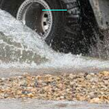
Wichtig
Unternehmen
Kontakt
Blog und News
AGB
Datenschutz
Impressum
Jobs
Web Design:
OptimusPhil.io