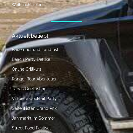
Weihnachtsfeier
Aktuell beliebt
Bauernhof und Landlust
Beach Party Deluxe
Online Grillkurs
Ranger Tour Abenteuer
Tapas Quiztasting
Virtuelle Cocktail Party
Seifenkisten Grand Prix
Jahrmarkt im Sommer
Street Food Festival