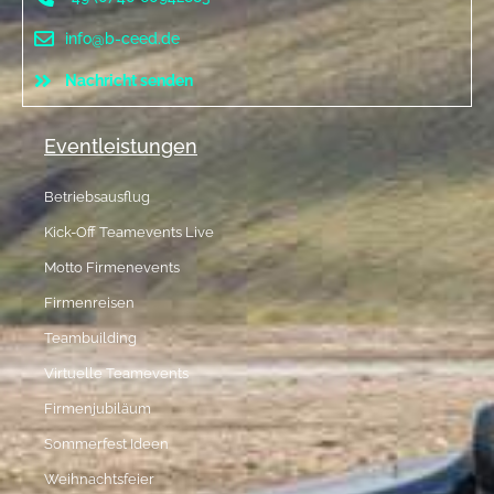
info@b-ceed.de
Nachricht senden
Eventleistungen
Betriebsausflug
Kick-Off Teamevents Live
Motto Firmenevents
Firmenreisen
Teambuilding
Virtuelle Teamevents
Firmenjubiläum
Sommerfest Ideen
Weihnachtsfeier