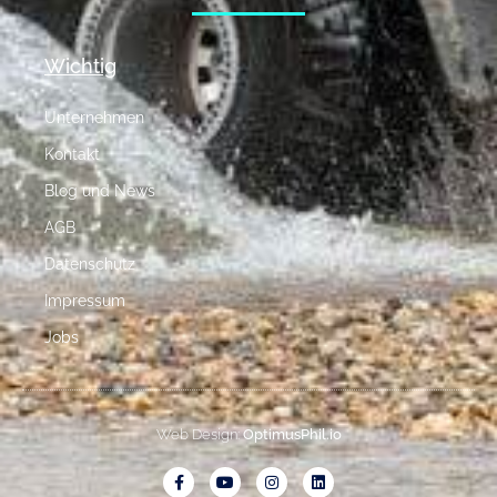
Wichtig
Unternehmen
Kontakt
Blog und News
AGB
Datenschutz
Impressum
Jobs
Web Design:
OptimusPhil.io