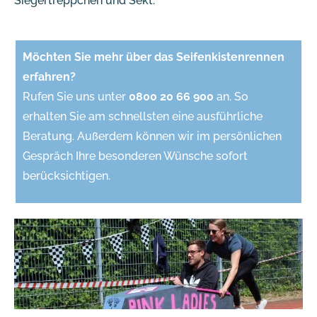
Siegertreppchen und Sekt.
Möchten Sie mehr über das Seifenkistenrennen
erfahren?
Rufen Sie uns unter
0800 20 66 900
an. So
erhalten Sie am schnellsten eine ausführliche
Beratung. Außerdem können wir im persönlichen
Gespräch Ihre besonderen Wünsche sofort
berücksichtigen.