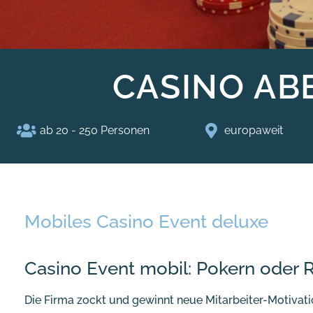
CASINO ABE
ab 20 - 250 Personen
europaweit
Mobiles Casino Event deluxe
Casino Event mobil: Pokern oder 
Die Firma zockt und gewinnt neue Mitarbeiter-Motivati