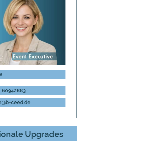
e
 60942883
e@b-ceed.de
ionale Upgrades