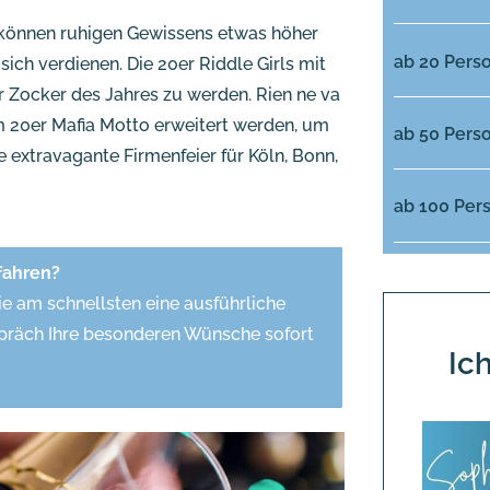
ie können ruhigen Gewissens etwas höher
ab 20 Perso
ich verdienen. Die 20er Riddle Girls mit
 Zocker des Jahres zu werden. Rien ne va
m 20er Mafia Motto erweitert werden, um
ab 50 Perso
e extravagante Firmenfeier für Köln, Bonn,
ab 100 Per
fahren?
ie am schnellsten eine ausführliche
präch Ihre besonderen Wünsche sofort
Ic