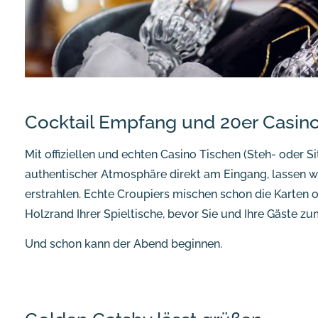
Cocktail Empfang und 20er Casin
Mit offiziellen und echten Casino Tischen (Steh- oder S
authentischer Atmosphäre direkt am Eingang, lassen w
erstrahlen. Echte Croupiers mischen schon die Karten 
Holzrand Ihrer Spieltische, bevor Sie und Ihre Gäste z
Und schon kann der Abend beginnen.