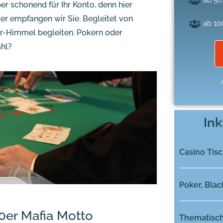
ab 50
er schonend für Ihr Konto, denn hier
ier empfangen wir Sie. Begleitet von
ab 10
er-Himmel begleiten. Pokern oder
ahl?
Ink
Casino Tisc
Poker, Blac
0er Mafia Motto
Thematisch