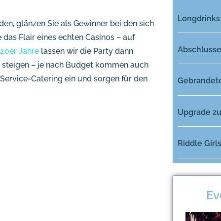
Longdrinks
en, glänzen Sie als Gewinner bei den sich
das Flair eines echten Casinos – auf
Abschluss
20er Jahre
lassen wir die Party dann
n steigen – je nach Budget kommen auch
-Service-Catering ein und sorgen für den
Gebrandete
Upgrade zu
Riddle Gir
Ev