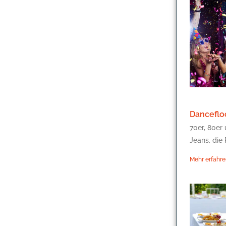
Danceflo
70er, 80er
Jeans, die 
Mehr erfahre