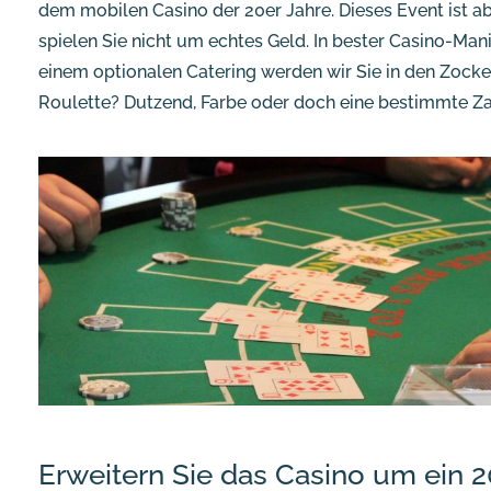
dem mobilen Casino der 20er Jahre. Dieses Event ist ab
spielen Sie nicht um echtes Geld. In bester Casino-Man
einem optionalen Catering werden wir Sie in den Zock
Roulette? Dutzend, Farbe oder doch eine bestimmte Z
Erweitern Sie das Casino um ein 2