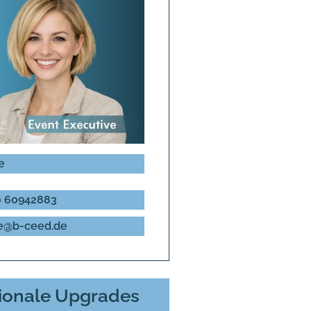
e
 60942883
e@b-ceed.de
ionale Upgrades