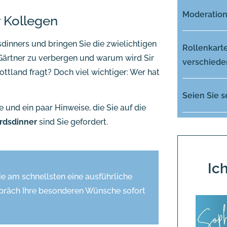
Moderation
r Kollegen
dinners und bringen Sie die zwielichtigen
Rollenkarte
 Gärtner zu verbergen und warum wird Sir
verschiede
ttland fragt? Doch viel wichtiger: Wer hat
Seien Sie s
e und ein paar Hinweise, die Sie auf die
rdsdinner
sind Sie gefordert.
Ic
ie am schnellsten eine ausführliche
präch Ihre besonderen Wünsche sofort