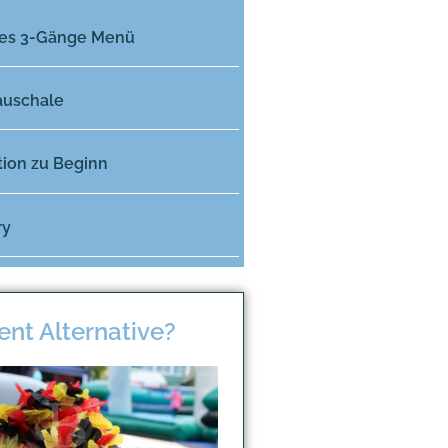
des 3-Gänge Menü
auschale
tion zu Beginn
ry
ent Alternative?