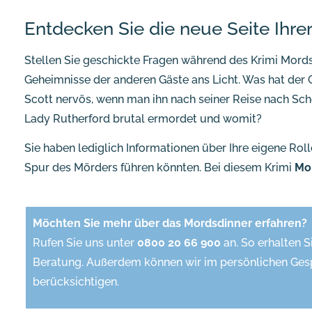
Entdecken Sie die neue Seite Ihre
Stellen Sie geschickte Fragen während des Krimi Mords
Geheimnisse der anderen Gäste ans Licht. Was hat der
Scott nervös, wenn man ihn nach seiner Reise nach Scho
Lady Rutherford brutal ermordet und womit?
Sie haben lediglich Informationen über Ihre eigene Roll
Spur des Mörders führen könnten. Bei diesem Krimi
Mo
Möchten Sie mehr über das Mordsdinner erfahren?
Rufen Sie uns unter
0800 20 66 900
an. So erhalten S
Beratung. Außerdem können wir im persönlichen Ges
berücksichtigen.