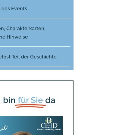
 des Events
n, Charakterkarten,
ne Hinweise
elbst Teil der Geschichte
h bin
für Sie
da