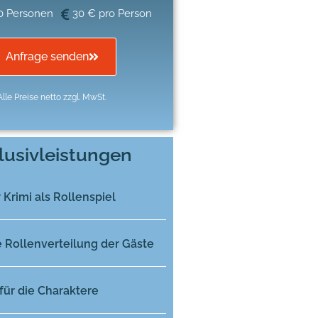
0 Personen
30 € pro Person
Anfrage senden
Alle Preise netto zzgl. MwSt.
lusivleistungen
r Krimi als Rollenspiel
e Rollenverteilung der Gäste
für die Charaktere