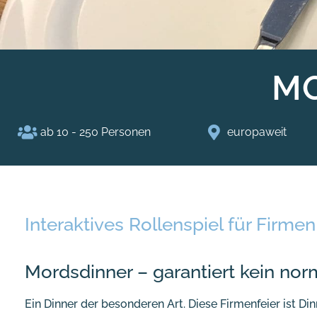
M
ab 10 - 250 Personen
europaweit
Interaktives Rollenspiel für Firmen
Mordsdinner – garantiert kein nor
Ein Dinner der besonderen Art. Diese Firmenfeier ist Di