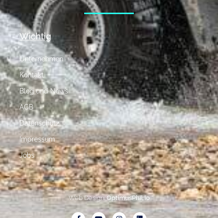
Wichtig
Unternehmen
Kontakt
Blog und News
AGB
Datenschutz
Impressum
Jobs
Web Design:
OptimusPhil.io