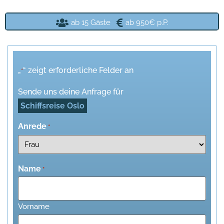
ab 15 Gäste
ab 950€ p.P.
„
“ zeigt erforderliche Felder an
*
Sende uns deine Anfrage für
Schiffsreise Oslo
Anrede
*
Name
*
Vorname