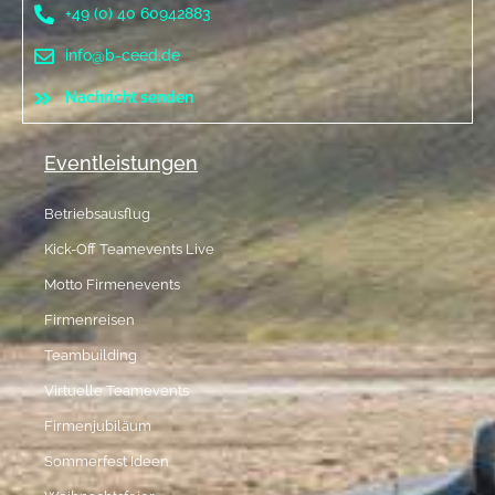
+49 (0) 40 60942883
info@b-ceed.de
Nachricht senden
Eventleistungen
Betriebsausflug
Kick-Off Teamevents Live
Motto Firmenevents
Firmenreisen
Teambuilding
Virtuelle Teamevents
Firmenjubiläum
Sommerfest Ideen