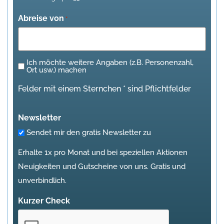
Abreise von
*
Ich möchte weitere Angaben (z.B. Personenzahl,
Ich
Ort usw.) machen
möchte
Felder mit einem Sternchen * sind Pflichtfelder
weitere
Angaben
Newsletter
(z.B.
Sendet mir den gratis Newsletter zu
Personenzahl,
Ort
Erhalte 1x pro Monat und bei speziellen Aktionen
usw.)
Neuigkeiten und Gutscheine von uns. Gratis und
machen
unverbindlich.
Kurzer Check