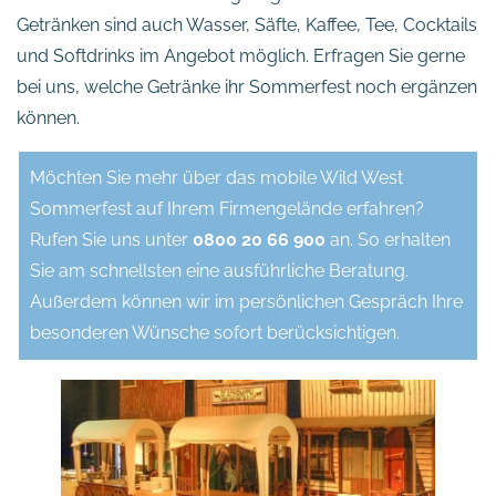
Getränken sind auch Wasser, Säfte, Kaffee, Tee, Cocktails
und Softdrinks im Angebot möglich. Erfragen Sie gerne
bei uns, welche Getränke ihr Sommerfest noch ergänzen
können.
Möchten Sie mehr über das mobile Wild West
Sommerfest auf Ihrem Firmengelände erfahren?
Rufen Sie uns unter
0800 20 66 900
an. So erhalten
Sie am schnellsten eine ausführliche Beratung.
Außerdem können wir im persönlichen Gespräch Ihre
besonderen Wünsche sofort berücksichtigen.