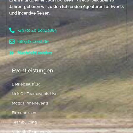
Event Management auf höchstem Niveau. Seit über 10
Jahren gehören wir zu den führenden Agenturen für Events
und Incentive Reisen.
+49 (0) 40 60942883
info@b-ceed.de
Nachricht senden
Eventleistungen
Betriebsausflug
Kick-Off Teamevents Live
Motto Firmenevents
Firmenreisen
Teambuilding
Virtuelle Teamevents