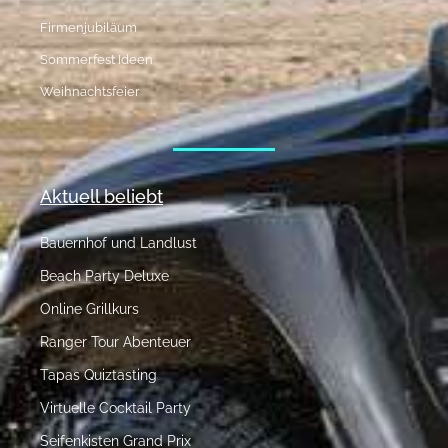
Firmenjubiläum
Sommerfest Ideen
Weihnachtsfeier
Aktuell beliebt
Bauernhof und Landlust
Beach Party Deluxe
Online Grillkurs
Ranger Tour Abenteuer
Tapas Quiztasting
Virtuelle Cocktail Party
Seifenkisten Grand Prix