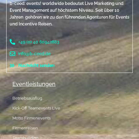
b-ceed: events! worldwide bedeutet Live Marketing und
Event Management auf höchstem Niveau. Seit über 10
Jahren gehören wir zu den führenden Agenturen für Events
und Incentive Reisen.
+49 (0) 40 60942883
info@b-ceed.de
Nachricht senden
Eventleistungen
Betriebsausflug
Kick-Off Teamevents Live
Motto Firmenevents
Firmenreisen
Teambuilding