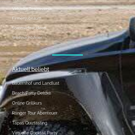
Virtuelle Teamevents
Firmenjubiläum
Sommerfest Ideen
Weihnachtsfeier
Aktuell beliebt
Bauernhof und Landlust
Beach Party Deluxe
Online Grillkurs
Ranger Tour Abenteuer
Tapas Quiztasting
Virtuelle Cocktail Party