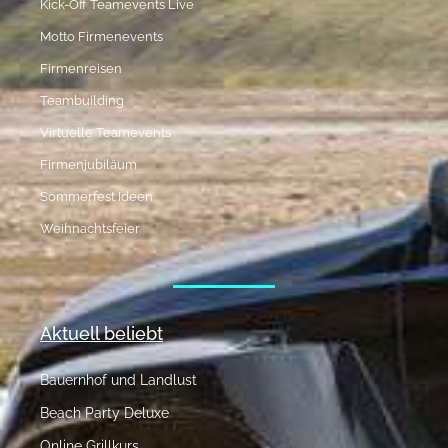
Kick-Off Teamevents Live
Motto Firmenevents
Firmenreisen
Teambuilding
Virtuelle Teamevents
Firmenjubiläum
Sommerfest Ideen
Weihnachtsfeier
Aktuell beliebt
Bauernhof und Landlust
Beach Party Deluxe
Online Grillkurs