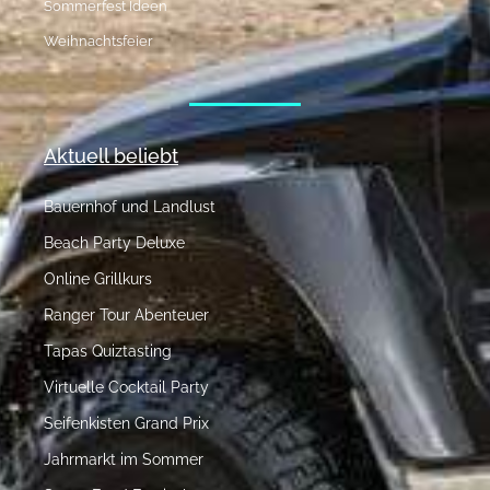
Sommerfest Ideen
Weihnachtsfeier
Aktuell beliebt
Bauernhof und Landlust
Beach Party Deluxe
Online Grillkurs
Ranger Tour Abenteuer
Tapas Quiztasting
Virtuelle Cocktail Party
Seifenkisten Grand Prix
Jahrmarkt im Sommer