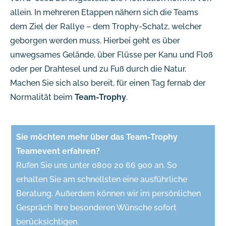
allein. In mehreren Etappen nähern sich die Teams
dem Ziel der Rallye – dem Trophy-Schatz, welcher
geborgen werden muss. Hierbei geht es über
unwegsames Gelände, über Flüsse per Kanu und Floß
oder per Drahtesel und zu Fuß durch die Natur.
Machen Sie sich also bereit, für einen Tag fernab der
Normalität beim
Team-Trophy
.
Sie möchten mehr über das Team-Trophy
Teamevent erfahren?
Rufen Sie uns unter 0800 20 66 900 an. So
erhalten Sie am schnellsten eine ausführliche
Beratung. Außerdem können wir im persönlichen
Gespräch Ihre besonderen Wünsche sofort
berücksichtigen.