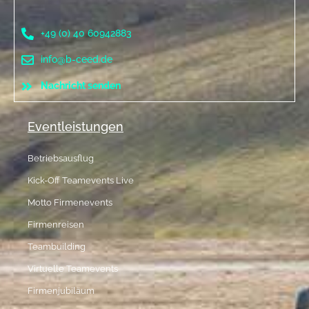
+49 (0) 40 60942883
info@b-ceed.de
Nachricht senden
Eventleistungen
Betriebsausflug
Kick-Off Teamevents Live
Motto Firmenevents
Firmenreisen
Teambuilding
Virtuelle Teamevents
Firmenjubiläum