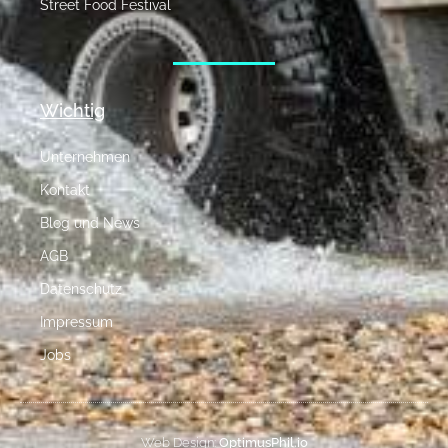
Street Food Festival
Wichtig
Unternehmen
Kontakt
Blog und News
AGB
Datenschutz
Impressum
Jobs
Web Design:
OptimusPhil.io