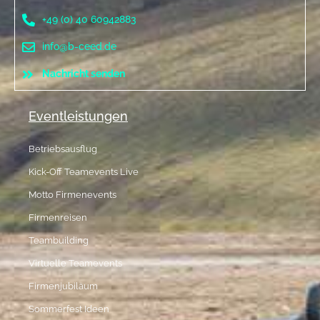
+49 (0) 40 60942883
info@b-ceed.de
Nachricht senden
Eventleistungen
Betriebsausflug
Kick-Off Teamevents Live
Motto Firmenevents
Firmenreisen
Teambuilding
Virtuelle Teamevents
Firmenjubiläum
Sommerfest Ideen