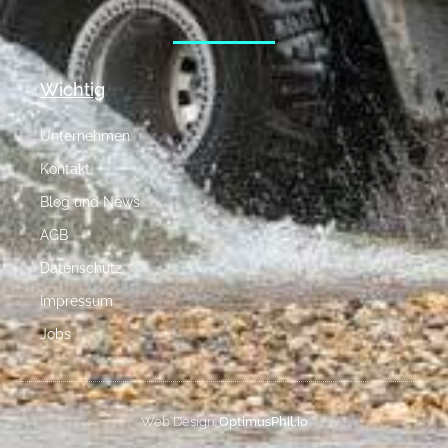
Wichtig
Unternehmen
Kontakt
Blog und News
AGB
Datenschutz
Impressum
Jobs
Web Design:
OptimusPhil.io