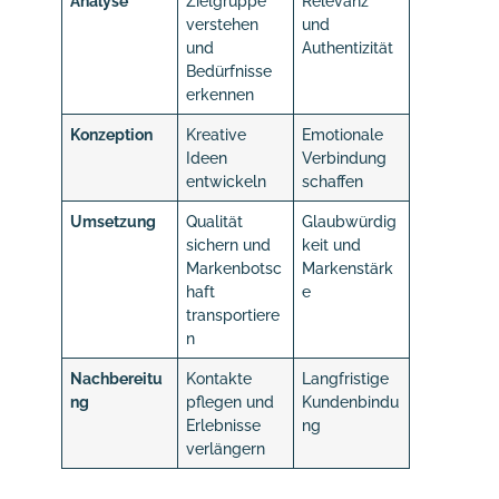
Analyse
Zielgruppe
Relevanz
verstehen
und
und
Authentizität
Bedürfnisse
erkennen
Konzeption
Kreative
Emotionale
Ideen
Verbindung
entwickeln
schaffen
Umsetzung
Qualität
Glaubwürdig
sichern und
keit und
Markenbotsc
Markenstärk
haft
e
transportiere
n
Nachbereitu
Kontakte
Langfristige
ng
pflegen und
Kundenbindu
Erlebnisse
ng
verlängern