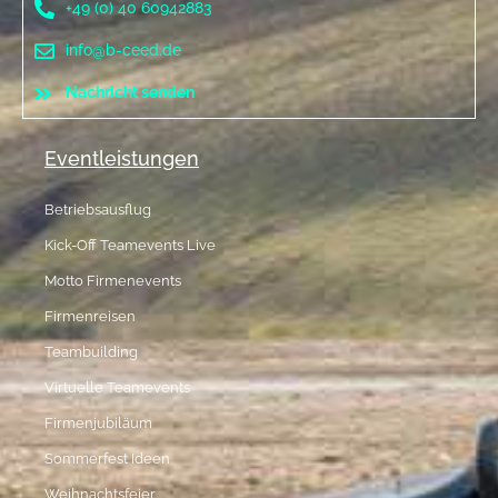
+49 (0) 40 60942883
info@b-ceed.de
Nachricht senden
Eventleistungen
Betriebsausflug
Kick-Off Teamevents Live
Motto Firmenevents
Firmenreisen
Teambuilding
Virtuelle Teamevents
Firmenjubiläum
Sommerfest Ideen
Weihnachtsfeier