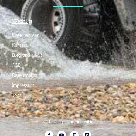
Wichtig
Unternehmen
Kontakt
Blog und News
AGB
Datenschutz
Impressum
Jobs
Web Design:
OptimusPhil.io