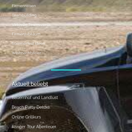
Firmenreisen
Teambuilding
Virtuelle Teamevents
Firmenjubiläum
Sommerfest Ideen
Weihnachtsfeier
Aktuell beliebt
Bauernhof und Landlust
Beach Party Deluxe
Online Grillkurs
Ranger Tour Abenteuer