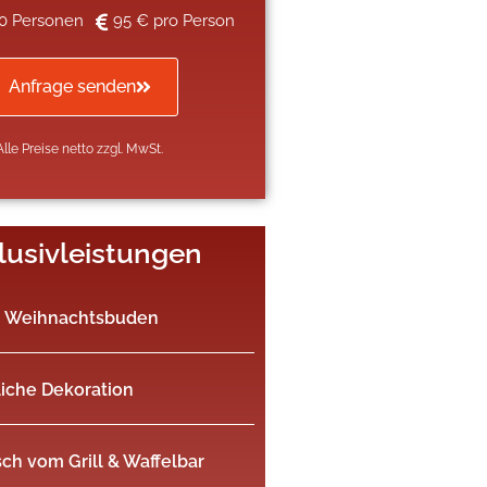
0 Personen
95 € pro Person
Anfrage senden
Alle Preise netto zzgl. MwSt.
lusivleistungen
n Weihnachtsbuden
iche Dekoration
sch vom Grill & Waffelbar