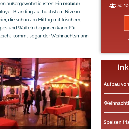
 den außergewöhnlichsten: Ein
mobiler
ab 20
ployer Branding auf höchstem Niveau.
ier, die schon am Mittag mit frischem,
es und Waffeln beginnen kann. Für
ielleicht kommt sogar der Weihnachtsmann
Ink
Aufbau vo
Weihnachtl
Speisen fri