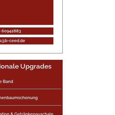
 60942883
s@b-ceed.de
ionale Upgrades
ve Band
nnenbaumschonung
tation & Getränkepauschale