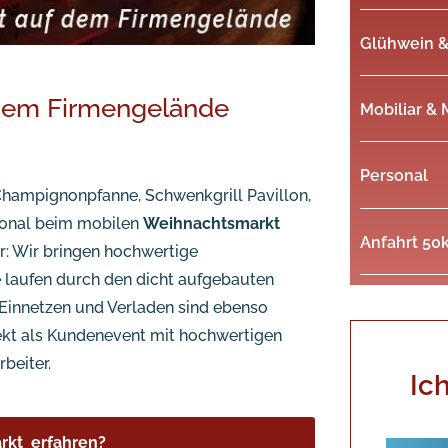
Glühwein &
 dem Firmengelände
Mobiliar & 
Personal
Champignonpfanne, Schwenkgrill Pavillon,
ional beim mobilen
Weihnachtsmarkt
Anfahrt 50
 Wir bringen hochwertige
 laufen durch den dicht aufgebauten
Einnetzen und Verladen sind ebenso
fekt als Kundenevent mit hochwertigen
beiter.
Ic
rkt erfahren?