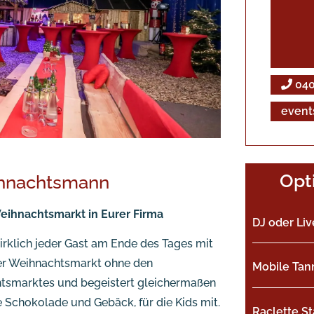
040
event
Opt
ihnachtsmann
eihnachtsmarkt in Eurer Firma
DJ oder Li
irklich jeder Gast am Ende des Tages mit
er Weihnachtsmarkt ohne den
Mobile Ta
htsmarktes und begeistert gleichermaßen
e Schokolade und Gebäck, für die Kids mit.
Raclette S