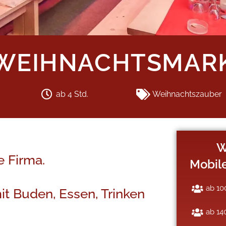
 WEIHNACHTSMAR
ab 4 Std.
Weihnachtszauber
W
e Firma.
Mobil
ab 10
it Buden, Essen, Trinken
ab 14