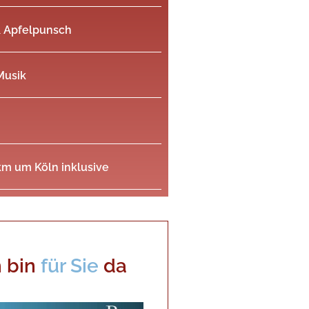
 Apfelpunsch
Musik
km um Köln inklusive
h bin
für Sie
da