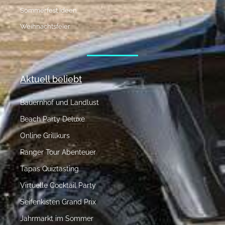
Sommerfest Ideen
Weihnachtsfeier
Aktuell beliebt
Bauernhof und Landlust
Beach Party Deluxe
Online Grillkurs
Ranger Tour Abenteuer
Tapas Quiztasting
Virtuelle Cocktail Party
Seifenkisten Grand Prix
Jahrmarkt im Sommer