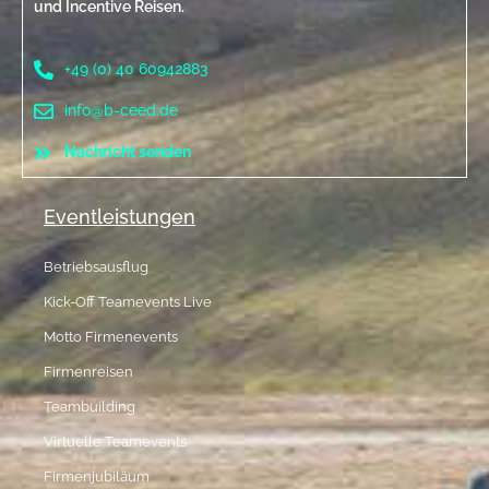
und Incentive Reisen.
+49 (0) 40 60942883
info@b-ceed.de
Nachricht senden
Eventleistungen
Betriebsausflug
Kick-Off Teamevents Live
Motto Firmenevents
Firmenreisen
Teambuilding
Virtuelle Teamevents
Firmenjubiläum