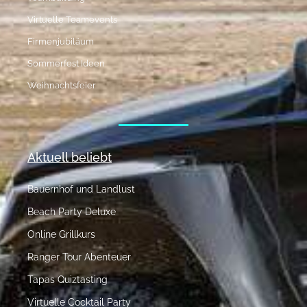
Virtuelle Teamevents
Firmenjubiläum
Sommerfest Ideen
Weihnachtsfeier
Aktuell beliebt
Bauernhof und Landlust
Beach Party Deluxe
Online Grillkurs
Ranger Tour Abenteuer
Tapas Quiztasting
Virtuelle Cocktail Party