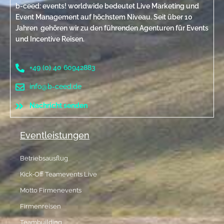
b-ceed: events! worldwide bedeutet Live Marketing und
Event Management auf höchstem Niveau. Seit über 10
Jahren gehören wir zu den führenden Agenturen für Events
und Incentive Reisen.
+49 (0) 40 60942883
info@b-ceed.de
Nachricht senden
Eventleistungen
Betriebsausflug
Kick-Off Teamevents Live
Motto Firmenevents
Firmenreisen
Teambuilding