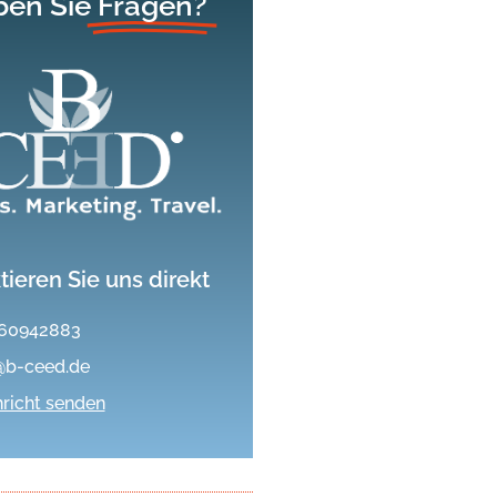
en Sie
Fragen?
tieren Sie uns direkt
60942883
@b-ceed.de
richt senden