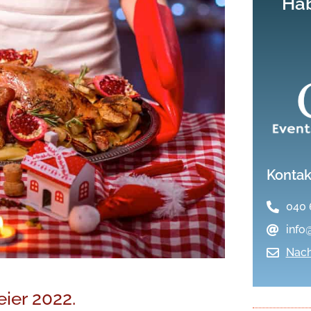
Hab
Kontak
040 
info
Nach
eier 2022.