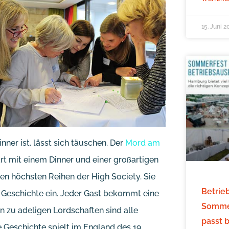
15. Juni 2
nner ist, lässt sich täuschen. Der
Mord am
rt mit einem Dinner und einer großartigen
en höchsten Reihen der High Society. Sie
Betrie
 Geschichte ein. Jeder Gast bekommt eine
Sommer
n zu adeligen Lordschaften sind alle
passt 
 Geschichte spielt im England des 19.