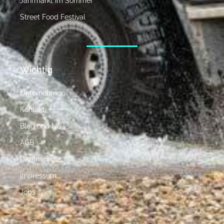
Jahrmarkt im Sommer
Street Food Festival
Wichtig
Unternehmen
Kontakt
Blog und News
AGB
Datenschutz
Impressum
Jobs