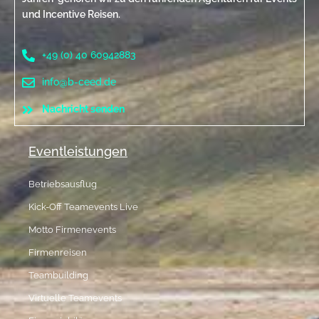
und Incentive Reisen.
+49 (0) 40 60942883
info@b-ceed.de
Nachricht senden
Eventleistungen
Betriebsausflug
Kick-Off Teamevents Live
Motto Firmenevents
Firmenreisen
Teambuilding
Virtuelle Teamevents