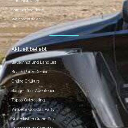
Firmenjubiläum
Sommerfest Ideen
Weihnachtsfeier
Aktuell beliebt
Bauernhof und Landlust
Beach Party Deluxe
Online Grillkurs
Ranger Tour Abenteuer
Tapas Quiztasting
Virtuelle Cocktail Party
Seifenkisten Grand Prix