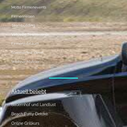
Motto Firmenevents
Firmenreisen
Teambuilding
Virtuelle Teamevents
Firmenjubiläum
Sommerfest Ideen
Weihnachtsfeier
Aktuell beliebt
Bauernhof und Landlust
Beach Party Deluxe
Online Grillkurs