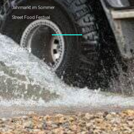
Jahrmarkt im Sommer
Street Food Festival
Wichtig
Unternehmen
Kontakt
Blog und News
AGB
Datenschutz
Impressum
Jobs