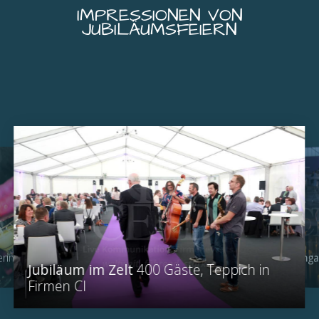
IMPRESSIONEN VON
JUBILÄUMSFEIERN
Event im Hanga
ering und
Jubiläum im Zelt
400 Gäste, Teppich in
Rennen
Firmen CI