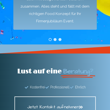
zusammen. Alles steht und fällt mit dem
richtigen Food Konzept für Ihr
Firmenjubiläum Event.
Beratung?
Lust auf eine
Kostenfrei
Professionell
Ehrlich
Jetzt Kontakt aufnehmen