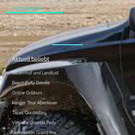
Firmenjubiläum
Sommerfest Ideen
Weihnachtsfeier
Aktuell beliebt
Bauernhof und Landlust
Beach Party Deluxe
Online Grillkurs
Ranger Tour Abenteuer
Tapas Quiztasting
Virtuelle Cocktail Party
Seifenkisten Grand Prix