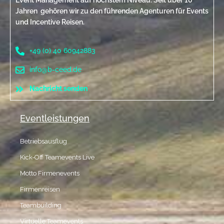
Jahren gehören wir zu den führenden Agenturen für Events
und Incentive Reisen.
+49 (0) 40 60942883
info@b-ceed.de
Nachricht senden
Eventleistungen
Betriebsausflug
Kick-Off Teamevents Live
Motto Firmenevents
Firmenreisen
Teambuilding
Virtuelle Teamevents