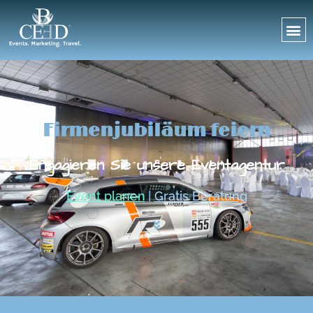
Firmenjubiläum feiern
Engagieren Sie unsere Eventagentur
Event planen
|
Gratis Beratung