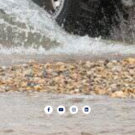
Unternehmen
Kontakt
Blog und News
AGB
Datenschutz
Impressum
Jobs
Web Design:
OptimusPhil.io
© 2026 – b-ceed GmbH