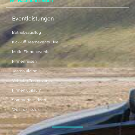
Nachricht senden
Eventleistungen
Betriebsausflug
Kick-Off Teamevents Live
Motto Firmenevents
Firmenreisen
Teambuilding
Virtuelle Teamevents
Firmenjubiläum
Sommerfest Ideen
Weihnachtsfeier