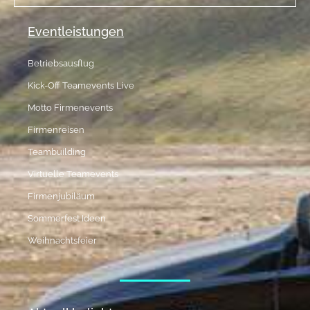
Eventleistungen
Betriebsausflug
Kick-Off Teamevents Live
Motto Firmenevents
Firmenreisen
Teambuilding
Virtuelle Teamevents
Firmenjubiläum
Sommerfest Ideen
Weihnachtsfeier