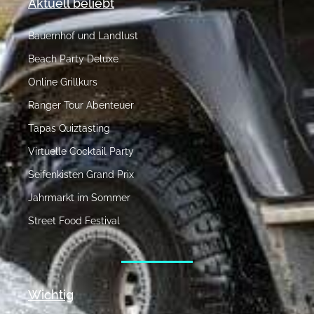
Aktuell beliebt
Bauernhof und Landlust
Beach Party Deluxe
Online Grillkurs
Ranger Tour Abenteuer
Tapas Quiztasting
Virtuelle Cocktail Party
Seifenkisten Grand Prix
Jahrmarkt im Sommer
Street Food Festival
Wichtig