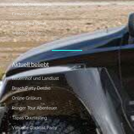
Virtuelle Teamevents
Firmenjubiläum
Sommerfest Ideen
Weihnachtsfeier
Aktuell beliebt
Bauernhof und Landlust
Beach Party Deluxe
Online Grillkurs
Ranger Tour Abenteuer
Tapas Quiztasting
Virtuelle Cocktail Party