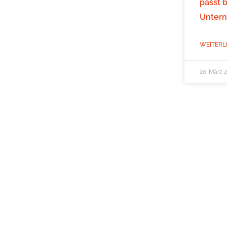
passt 
Unter
WEITERL
20. März 