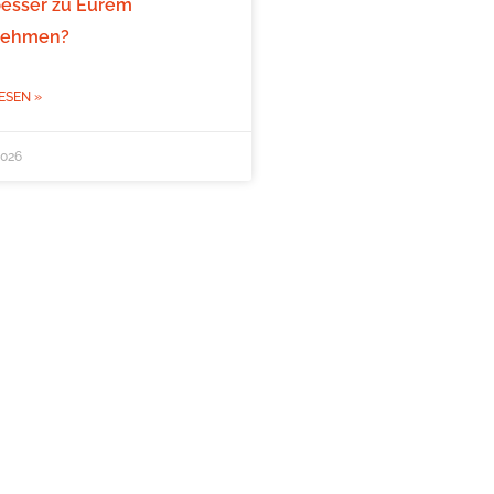
besser zu Eurem
nehmen?
ESEN »
2026