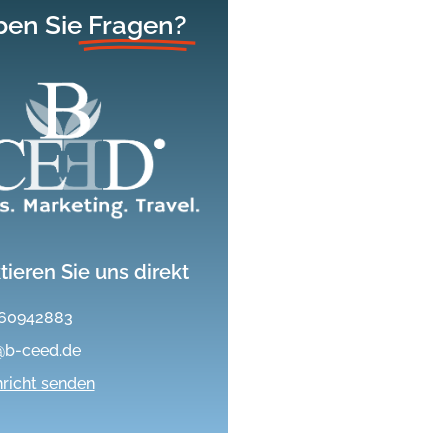
en Sie
Fragen?
tieren Sie uns direkt
60942883
@b-ceed.de
richt senden