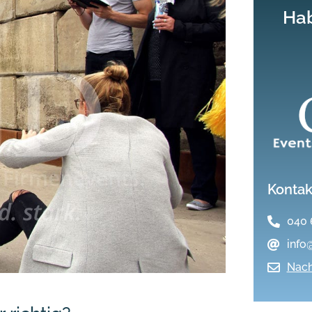
Hab
Kontak
040 
info
Nach