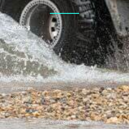
Wichtig
Unternehmen
Kontakt
Blog und News
AGB
Datenschutz
Impressum
Jobs
Web Design:
OptimusPhil.io