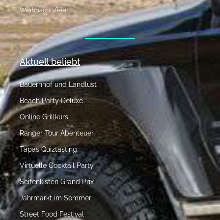
Weihnachtsfeier
Aktuell beliebt
Bauernhof und Landlust
Beach Party Deluxe
Online Grillkurs
Ranger Tour Abenteuer
Tapas Quiztasting
Virtuelle Cocktail Party
Seifenkisten Grand Prix
Jahrmarkt im Sommer
Street Food Festival