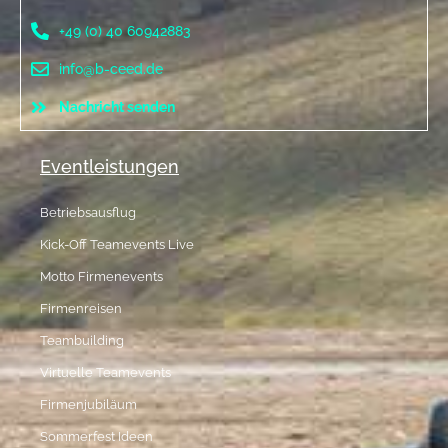
+49 (0) 40 60942883
info@b-ceed.de
Nachricht senden
Eventleistungen
Betriebsausflug
Kick-Off Teamevents Live
Motto Firmenevents
Firmenreisen
Teambuilding
Virtuelle Teamevents
Firmenjubiläum
Sommerfest Ideen