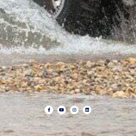
Unternehmen
Kontakt
Blog und News
AGB
Datenschutz
Impressum
Jobs
Web Design:
OptimusPhil.io
© 2026 – b-ceed GmbH