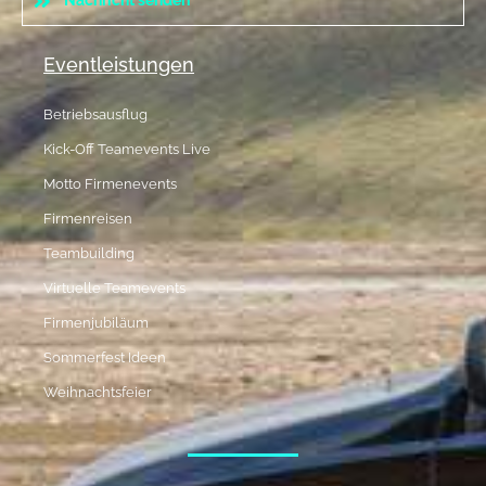
Nachricht senden
Eventleistungen
Betriebsausflug
Kick-Off Teamevents Live
Motto Firmenevents
Firmenreisen
Teambuilding
Virtuelle Teamevents
Firmenjubiläum
Sommerfest Ideen
Weihnachtsfeier