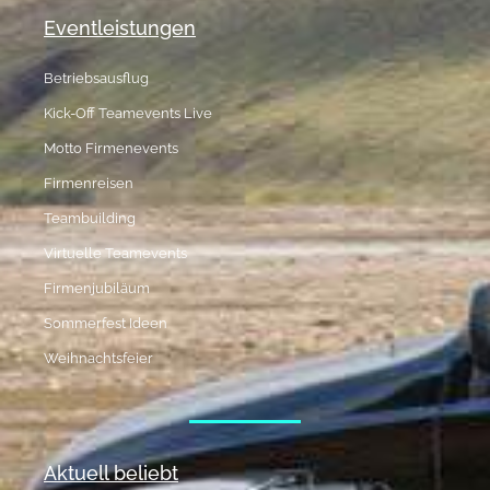
Eventleistungen
Betriebsausflug
Kick-Off Teamevents Live
Motto Firmenevents
Firmenreisen
Teambuilding
Virtuelle Teamevents
Firmenjubiläum
Sommerfest Ideen
Weihnachtsfeier
Aktuell beliebt