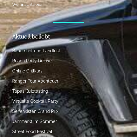
Weihnachtsfeier
Aktuell beliebt
Bauernhof und Landlust
Beach Party Deluxe
Online Grillkurs
Ranger Tour Abenteuer
Tapas Quiztasting
Virtuelle Cocktail Party
Seifenkisten Grand Prix
Jahrmarkt im Sommer
Street Food Festival