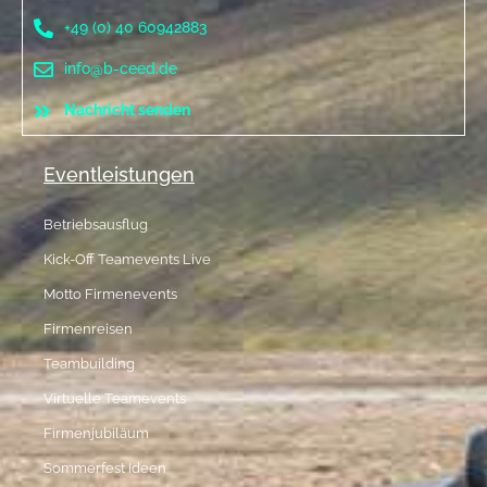
+49 (0) 40 60942883
info@b-ceed.de
Nachricht senden
Eventleistungen
Betriebsausflug
Kick-Off Teamevents Live
Motto Firmenevents
Firmenreisen
Teambuilding
Virtuelle Teamevents
Firmenjubiläum
Sommerfest Ideen