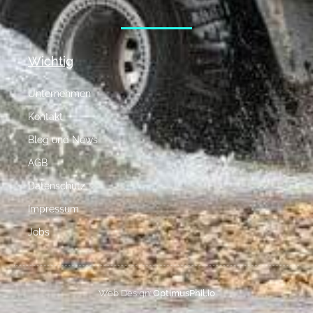
Wichtig
Unternehmen
Kontakt
Blog und News
AGB
Datenschutz
Impressum
Jobs
Web Design:
OptimusPhil.io