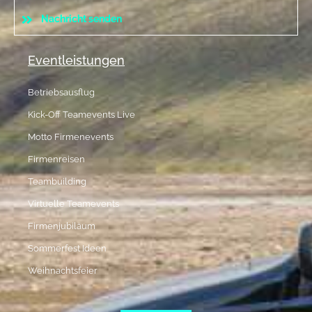
Nachricht senden
Eventleistungen
Betriebsausflug
Kick-Off Teamevents Live
Motto Firmenevents
Firmenreisen
Teambuilding
Virtuelle Teamevents
Firmenjubiläum
Sommerfest Ideen
Weihnachtsfeier