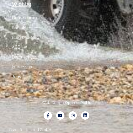
Wichtig
Unternehmen
Kontakt
Blog und News
AGB
Datenschutz
Impressum
Jobs
Web Design:
OptimusPhil.io
© 2026 – b-ceed GmbH