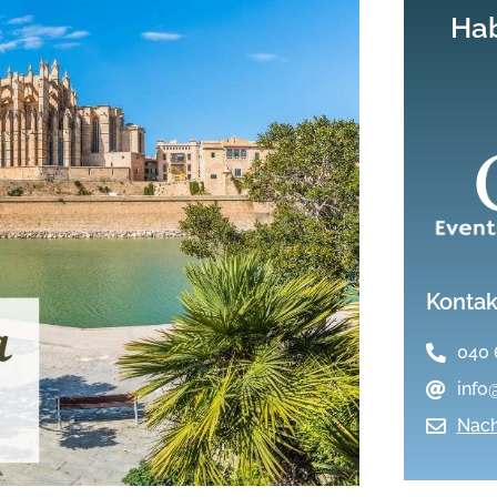
Hab
Kontak
040 
info
Nach