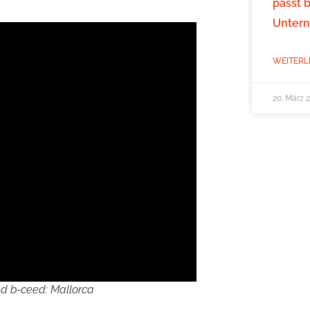
passt 
Unter
WEITERL
20. März 
nd b-ceed: Mallorca