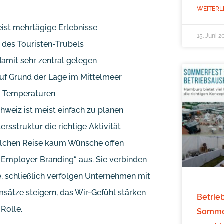
WEITERL
ist mehrtägige Erlebnisse
15. Juni 2
b des Touristen-Trubels
 damit sehr zentral gelegen
uf Grund der Lage im Mittelmeer
me Temperaturen
hweiz ist meist einfach zu planen
rsstruktur die richtige Aktivität
solchen Reise kaum Wünsche offen
„Employer Branding“ aus. Sie verbinden
e, schließlich verfolgen Unternehmen mit
msätze steigern, das Wir-Gefühl stärken
Betrie
 Rolle.
Sommer