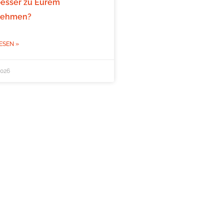
besser zu Eurem
nehmen?
ESEN »
2026