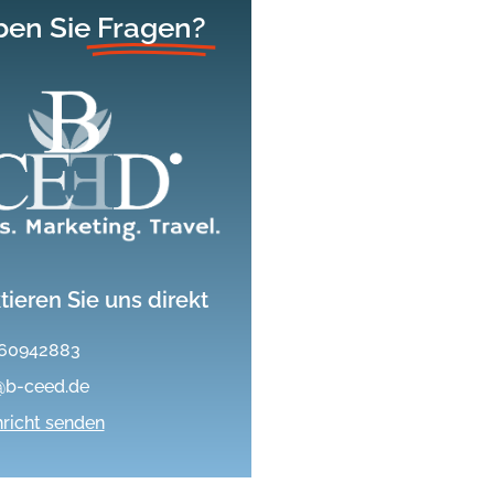
en Sie
Fragen?
tieren Sie uns direkt
60942883
@b-ceed.de
richt senden