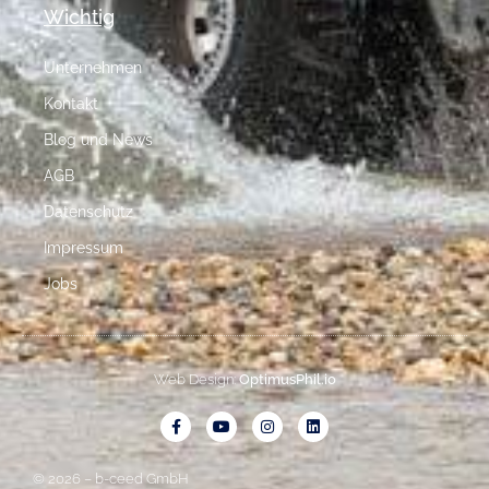
Wichtig
Unternehmen
Kontakt
Blog und News
AGB
Datenschutz
Impressum
Jobs
Web Design:
OptimusPhil.io
© 2026 – b-ceed GmbH