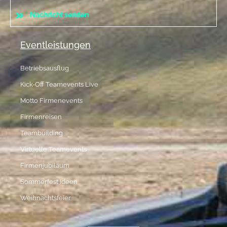
Nachricht senden
Eventleistungen
Betriebsausflug
Kick-Off Teamevents Live
Motto Firmenevents
Firmenreisen
Teambuilding
Virtuelle Teamevents
Firmenjubiläum
Sommerfest Ideen
Weihnachtsfeier