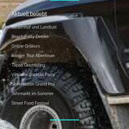
Aktuell beliebt
Bauernhof und Landlust
Beach Party Deluxe
Online Grillkurs
Ranger Tour Abenteuer
Tapas Quiztasting
Virtuelle Cocktail Party
Seifenkisten Grand Prix
Jahrmarkt im Sommer
Street Food Festival