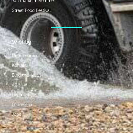
Jahrmarkt im Sommer
Street Food Festival
Wichtig
Unternehmen
Kontakt
Blog und News
AGB
Datenschutz
Impressum
Jobs