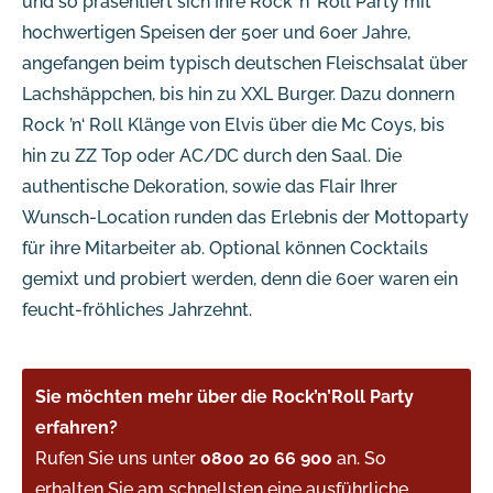
und so präsentiert sich Ihre Rock ’n‘ Roll Party mit
hochwertigen Speisen der 50er und 60er Jahre,
angefangen beim typisch deutschen Fleischsalat über
Lachshäppchen, bis hin zu XXL Burger. Dazu donnern
Rock ’n‘ Roll Klänge von Elvis über die Mc Coys, bis
hin zu ZZ Top oder AC/DC durch den Saal. Die
authentische Dekoration, sowie das Flair Ihrer
Wunsch-Location runden das Erlebnis der Mottoparty
für ihre Mitarbeiter ab. Optional können Cocktails
gemixt und probiert werden, denn die 60er waren ein
feucht-fröhliches Jahrzehnt.
Sie möchten mehr über die Rock’n’Roll Party
erfahren?
Rufen Sie uns unter
0800 20 66 900
an. So
erhalten Sie am schnellsten eine ausführliche