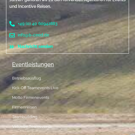
und Incentive Reisen.
+49 (0) 40 60942883
info@b-ceed.de
Nachricht senden
Eventleistungen
Betriebsausflug
Kick-Off Teamevents Live
Motto Firmenevents
Firmenreisen
Teambuilding
Virtuelle Teamevents