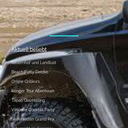
Firmenjubiläum
Sommerfest Ideen
Weihnachtsfeier
Aktuell beliebt
Bauernhof und Landlust
Beach Party Deluxe
Online Grillkurs
Ranger Tour Abenteuer
Tapas Quiztasting
Virtuelle Cocktail Party
Seifenkisten Grand Prix