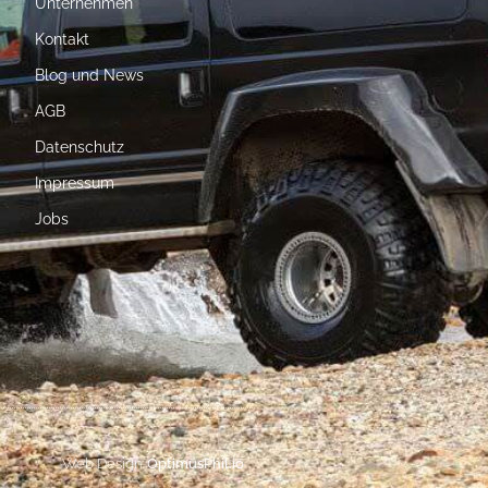
Unternehmen
Kontakt
Blog und News
AGB
Datenschutz
Impressum
Jobs
Web Design:
OptimusPhil.io