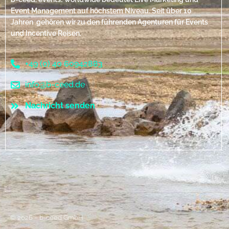
Event Management auf höchstem Niveau. Seit über 10
Jahren gehören wir zu den führenden Agenturen für Events
und Incentive Reisen.
+49 (0) 40 60942883
info@b-ceed.de
Nachricht senden
© 2026 – b-ceed GmbH