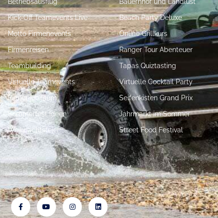
Betriebsausflug
Bauernhof und Landlust
Kick-Off Teamevents Live
Beach Party Deluxe
Motto Firmenevents
Online Grillkurs
Firmenreisen
Ranger Tour Abenteuer
Teambuilding
Tapas Quiztasting
Virtuelle Teamevents
Virtuelle Cocktail Party
Firmenjubiläum
Seifenkisten Grand Prix
Sommerfest Ideen
Jahrmarkt im Sommer
Weihnachtsfeier
Street Food Festival