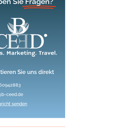
en Sie
Fragen?
tieren Sie uns direkt
60942883
@b-ceed.de
richt senden