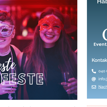
Hab
Kontak
040 
info
Nach