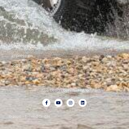
Unternehmen
Kontakt
Blog und News
AGB
Datenschutz
Impressum
Jobs
Web Design:
OptimusPhil.io
© 2026 – b-ceed GmbH