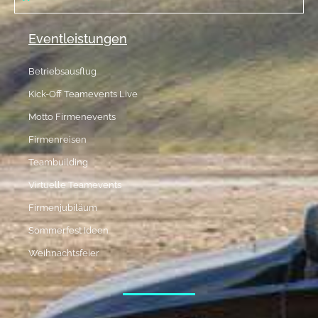
Eventleistungen
Betriebsausflug
Kick-Off Teamevents Live
Motto Firmenevents
Firmenreisen
Teambuilding
Virtuelle Teamevents
Firmenjubiläum
Sommerfest Ideen
Weihnachtsfeier