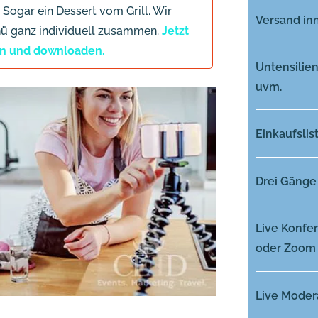
Sogar ein Dessert vom Grill. Wir
Versand in
enü ganz individuell zusammen.
Jetzt
en und downloaden.
Untensilie
uvm.
Einkaufslis
Drei Gänge
Live Konfe
oder Zoom
Live Modera