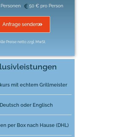
 Personen
50 € pro Person
Anfrage senden
Alle Preise netto zzgl. MwSt.
lusivleistungen
lkurs mit echtem Grillmeister
n Deutsch oder Englisch
lien per Box nach Hause (DHL)