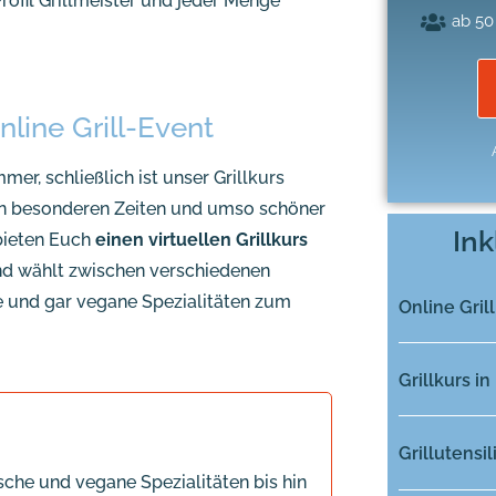
ofil Grillmeister und jeder Menge
ab 50
nline Grill-Event
mer, schließlich ist unser Grillkurs
 in besonderen Zeiten und umso schöner
Ink
 bieten Euch
einen virtuellen Grillkurs
 und wählt zwischen verschiedenen
e und gar vegane Spezialitäten zum
Online Gril
Grillkurs i
Grillutensi
sche und vegane Spezialitäten bis hin