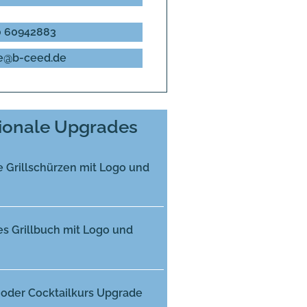
 60942883
e@b-ceed.de
ionale Upgrades
 Grillschürzen mit Logo und
s Grillbuch mit Logo und
 oder Cocktailkurs Upgrade