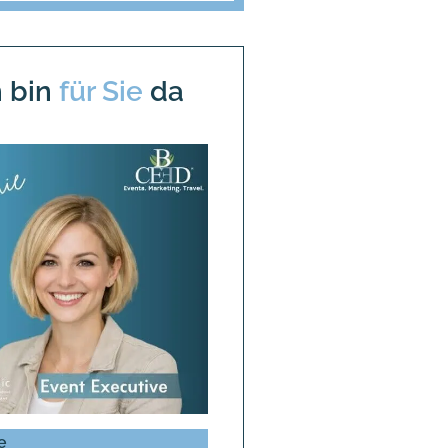
h bin
für Sie
da
e