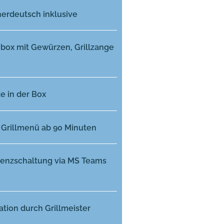
nerdeutsch inklusive
nbox mit Gewürzen, Grillzange
te in der Box
 Grillmenü ab 90 Minuten
renzschaltung via MS Teams
tion durch Grillmeister