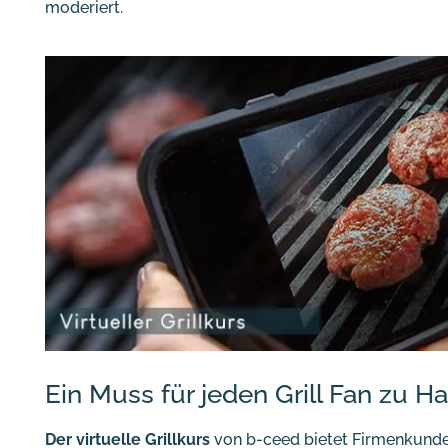
moderiert.
Ein Muss für jeden Grill Fan zu H
Der virtuelle Grillkurs
von b-ceed bietet Firmenkunde