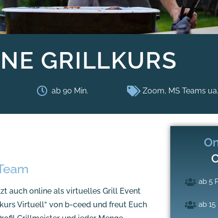
INE GRILLKURS
ab 90 Min.
Zoom, MS Teams ua
On
O
 Team
ab 5 
t auch online als virtuelles Grill Event
lkurs Virtuell“ von b-ceed und freut Euch
ab 15