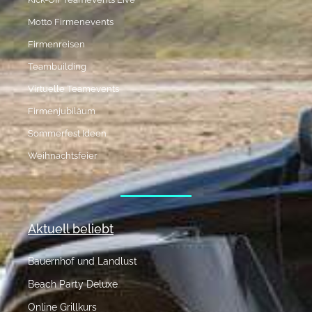
Motto Firmenevents
Firmenreisen
Teambuilding
Virtuelle Teamevents
Firmenjubiläum
Sommerfest Ideen
Weihnachtsfeier
Aktuell beliebt
Bauernhof und Landlust
Beach Party Deluxe
Online Grillkurs