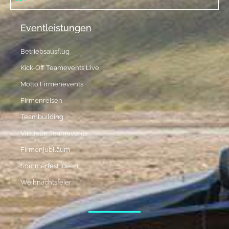
Eventleistungen
Betriebsausflug
Kick-Off Teamevents Live
Motto Firmenevents
Firmenreisen
Teambuilding
Virtuelle Teamevents
Firmenjubiläum
Sommerfest Ideen
Weihnachtsfeier