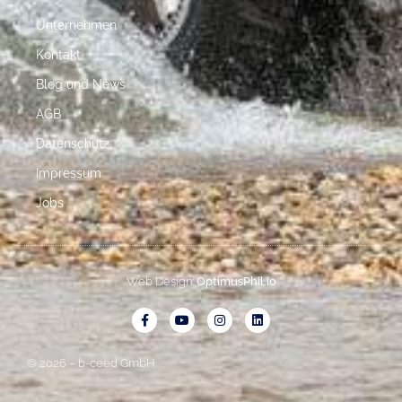
Unternehmen
Kontakt
Blog und News
AGB
Datenschutz
Impressum
Jobs
Web Design:
OptimusPhil.io
© 2026 – b-ceed GmbH