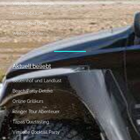
Virtuelle Teamevents
Firmenjubiläum
Sommerfest Ideen
Weihnachtsfeier
Aktuell beliebt
Bauernhof und Landlust
Beach Party Deluxe
Online Grillkurs
Ranger Tour Abenteuer
Tapas Quiztasting
Virtuelle Cocktail Party