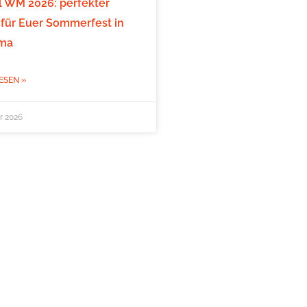
l WM 2026: perfekter
 für Euer Sommerfest in
rma
ESEN »
ar 2026