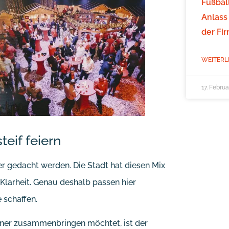
Fußbal
Anlass
der Fi
WEITERL
17. Febru
eif feiern
r gedacht werden. Die Stadt hat diesen Mix
Klarheit. Genau deshalb passen hier
 schaffen.
tner zusammenbringen möchtet, ist der