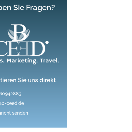
en Sie
Fragen?
tieren Sie uns direkt
60942883
@b-ceed.de
richt senden