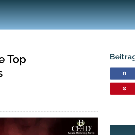
Beitrag
e Top
s