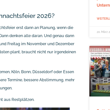
Unter
ihnachtsfeier 2026?
WEITERL
achtsfeier erst dann an Planung, wenn die
20. März 
 Dann denken alle daran. Und genau dann
g und Freitag im November und Dezember
sten plant, braucht nicht nur irgendeinen
emen, Köln, Bonn, Düsseldorf oder Essen
bessere Termine, bessere Abstimmung, mehr
tungen.
ht aus Restplätzen.