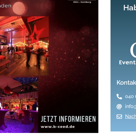
Hab
Kontak
040 
info
Nach