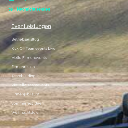
Nachricht senden
Eventleistungen
Betriebsausflug
Kick-Off Teamevents Live
Motto Firmenevents
Firmenreisen
Teambuilding
Virtuelle Teamevents
Firmenjubiläum
Sommerfest Ideen
Weihnachtsfeier