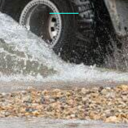
Wichtig
Unternehmen
Kontakt
Blog und News
AGB
Datenschutz
Impressum
Jobs
Web Design:
OptimusPhil.io