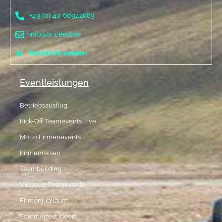
+49 (0) 40 60942883
info@b-ceed.de
Nachricht senden
Eventleistungen
Betriebsausflug
Kick-Off Teamevents Live
Motto Firmenevents
Firmenreisen
Teambuilding
Virtuelle Teamevents
Firmenjubiläum
Sommerfest Ideen