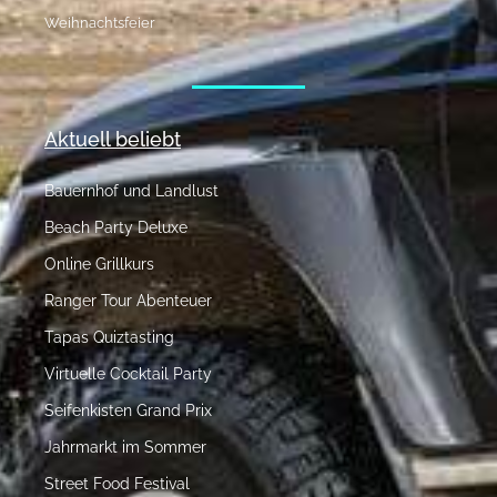
Weihnachtsfeier
Aktuell beliebt
Bauernhof und Landlust
Beach Party Deluxe
Online Grillkurs
Ranger Tour Abenteuer
Tapas Quiztasting
Virtuelle Cocktail Party
Seifenkisten Grand Prix
Jahrmarkt im Sommer
Street Food Festival