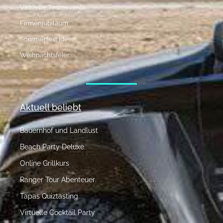
Virtuelle Teamevents
Firmenjubiläum
Sommerfest Ideen
Weihnachtsfeier
Aktuell beliebt
Bauernhof und Landlust
Beach Party Deluxe
Online Grillkurs
Ranger Tour Abenteuer
Tapas Quiztasting
Virtuelle Cocktail Party