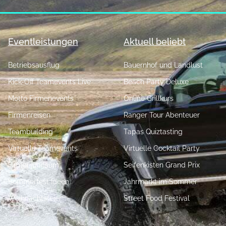
Eventleistungen
Aktuell beliebt
Betriebsausflug
Bauernhof und Landlust
Kick-Off Teamevents Live
Beach Party Deluxe
Motto Firmenevents
Online Grillkurs
Firmenreisen
Ranger Tour Abenteuer
Teambuilding
Tapas Quiztasting
Virtuelle Teamevents
Virtuelle Cocktail Party
Firmenjubiläum
Seifenkisten Grand Prix
Sommerfest Ideen
Jahrmarkt im Sommer
Weihnachtsfeier
Street Food Festival