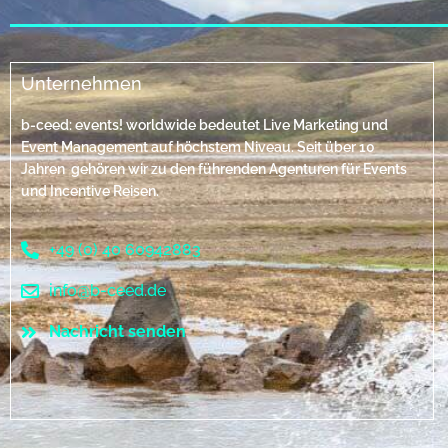
Unternehmen
b-ceed: events! worldwide bedeutet Live Marketing und
Event Management auf höchstem Niveau. Seit über 10
Jahren gehören wir zu den führenden Agenturen für Events
und Incentive Reisen.
+49 (0) 40 60942883
info@b-ceed.de
Nachricht senden