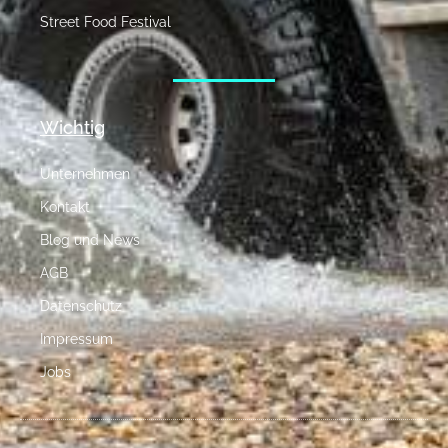
Street Food Festival
Wichtig
Unternehmen
Kontakt
Blog und News
AGB
Datenschutz
Impressum
Jobs