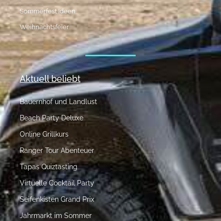
Sommerfest Ideen
Weihnachtsfeier
Aktuell beliebt
Bauernhof und Landlust
Beach Party Deluxe
Online Grillkurs
Ranger Tour Abenteuer
Tapas Quiztasting
Virtuelle Cocktail Party
Seifenkisten Grand Prix
Jahrmarkt im Sommer