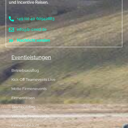
und Incentive Reisen.
+49 (0) 40 60942883
info@b-ceed.de
Nachricht senden
Eventleistungen
Betriebsausflug
Kick-Off Teamevents Live
Motto Firmenevents
Firmenreisen
Teambuilding
Virtuelle Teamevents
Firmenjubiläum