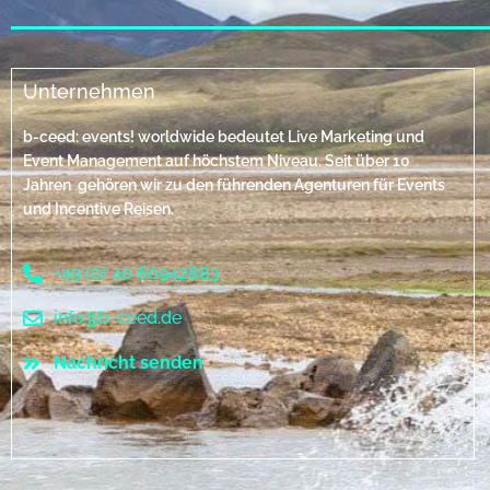
Unternehmen
b-ceed: events! worldwide bedeutet Live Marketing und
Event Management auf höchstem Niveau. Seit über 10
Jahren gehören wir zu den führenden Agenturen für Events
und Incentive Reisen.
+49 (0) 40 60942883
info@b-ceed.de
Nachricht senden