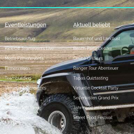
Eventleistungen
Aktuell beliebt
Betriebsausflug
Bauernhof und Landlust
Kick-Off Teamevents Live
Beach Party Deluxe
Motto Firmenevents
Online Grillkurs
Firmenreisen
Ranger Tour Abenteuer
Teambuilding
Tapas Quiztasting
Virtuelle Teamevents
Virtuelle Cocktail Party
Firmenjubiläum
Seifenkisten Grand Prix
Sommerfest Ideen
Jahrmarkt im Sommer
Weihnachtsfeier
Street Food Festival